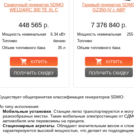
Cварочный генератор SDMO
Газовый генератор SDM
WELDARC 300 TE XL C
GZ350-IV с АВР
448 565
р.
7 376 840
р.
Мощность номинальная
6.34 кВт
Мощность номинальная
255
Топливо
бензин
Топливо
Объем топливного бака
35 л
Объем топливного бака
КУПИТЬ
КУПИТЬ
ПОЛУЧИТЬ СКИДКУ
ПОЛУЧИТЬ СКИДКУ
Существует общепринятая классификация генераторов SDMO:
По типу исполнения:
Мобильные установки
. Станции легко транспортируются и мог
разнообразных местах. Такие мобильные электростанции от СДМ
автомобиля или перевозимы на прицепе.
Стационарные агрегаты
. Обладают значительным весом и слож
характеризуются высокой мощностью, что делает их подходящим