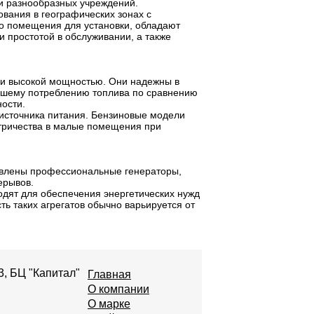
и разнообразных учреждений.
ования в географических зонах с
о помещения для установки, обладают
 простотой в обслуживании, а также
 и высокой мощностью. Они надежны в
ьшему потреблению топлива по сравнению
ости.
о источника питания. Бензиновые модели
тричества в малые помещения при
авлены профессиональные генераторы,
ерывов.
одят для обеспечения энергетических нужд
ь таких агрегатов обычно варьируется от
3, БЦ "Капитал"
Главная
О компании
О марке