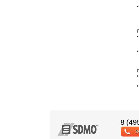
8 (49
З