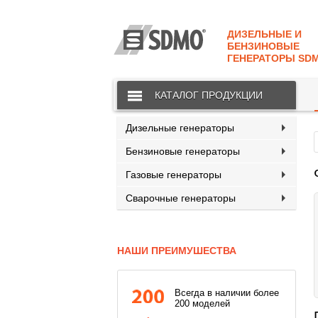
КАТАЛОГ
SDMO
ДИЗЕЛЬНЫЕ И
О МАРКЕ
БЕНЗИНОВЫЕ
ГЕНЕРАТОРЫ SD
О КОМПАНИИ
КАТАЛОГ ПРОДУКЦИИ
ГАРАНТИЯ И СЕРВИС
СТАТЬ ДИЛЕРОМ
Дизельные генераторы
Бензиновые генераторы
ПРАЙСЫ
Газовые генераторы
КОНТАКТЫ
Сварочные генераторы
НАШИ ПРЕИМУШЕСТВА
Всегда в наличии более
200 моделей