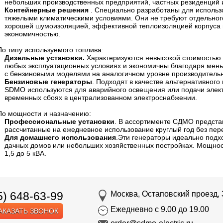
небольших производственных предприятий, частных резиденций 
Контейнерные решения
. Специально разработаны для использ
тяжелыми климатическими условиями. Они не требуют отдельног
хорошей шумоизоляцией, эффективной теплоизоляцией корпуса и
экономичностью.
По типу используемого топлива:
Дизельные установки.
Характеризуются невысокой стоимостью
любых эксплуатационных условиях и экономичны благодаря мен
с бензиновыми моделями на аналогичном уровне производительн
Бензиновые генераторы
. Подходят в качестве альтернативног
SDMO используются для аварийного освещения или подачи элек
временных сбоях в централизованном электроснабжении.
По мощности и назначению:
Профессиональные установки
. В ассортименте СДМО предст
рассчитанные на ежедневное использование круглый год без пер
Для домашнего использования
.Эти генераторы идеально подх
дачных домов или небольших хозяйственных постройках. Мощност
1,5 до 5 кВА.
5) 648-63-99
Москва, Остаповский проезд, 
Ежедневно с 9.00 до 19.00
АКАЗАТЬ ЗВОНОК