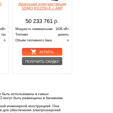
O
Дизельная электростанция
Газовый генера
SDMO KD2250-E с АВР
GZ80-IV
50 233 761
р.
2 512 7
 кВт
Мощность номинальная
1636 кВт
Мощность номинальн
газ
Топливо
дизель
Топливо
л
Объем топливного бака
л
Объем топливного ба
КУПИТЬ
КУПИ
ПОЛУЧИТЬ СКИДКУ
ПОЛУЧИТЬ С
ут быть использованы в самых
О могут быть размещены в багажнике
ной инженерной конструкцией. Они
и для обеспечения электроэнергией