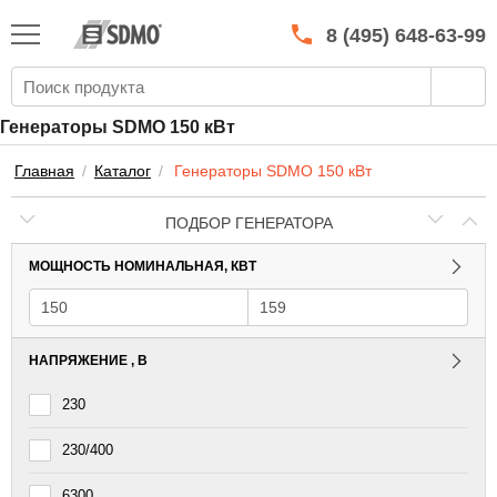
КАТАЛОГ
SDMO
8 (495) 648-63-99
О МАРКЕ
О КОМПАНИИ
Генераторы SDMO 150 кВт
ГАРАНТИЯ И СЕРВИС
Главная
/
Каталог
/
Генераторы SDMO 150 кВт
СТАТЬ ДИЛЕРОМ
ПОДБОР ГЕНЕРАТОРА
ПРАЙСЫ
МОЩНОСТЬ НОМИНАЛЬНАЯ, КВТ
КОНТАКТЫ
НАПРЯЖЕНИЕ , В
230
230/400
6300