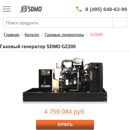
КАТАЛОГ
SDMO
8 (495) 648-63-99
О МАРКЕ
О КОМПАНИИ
Главная
/
Каталог
/
Газовые генераторы
/
GZ200
ГАРАНТИЯ И СЕРВИС
Газовый генератор SDMO GZ200
СТАТЬ ДИЛЕРОМ
ПРАЙСЫ
КОНТАКТЫ
4 759 084
руб.
КУПИТЬ