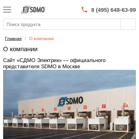
КАТАЛОГ
SDMO
8 (495) 648-63-99
О МАРКЕ
О КОМПАНИИ
Главная
/
О компании
ГАРАНТИЯ И СЕРВИС
О компании
СТАТЬ ДИЛЕРОМ
Сайт «СДМО Электрик» — официального
представителя SDMO в Москве
ПРАЙСЫ
КОНТАКТЫ