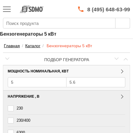
КАТАЛОГ
SDMO
8 (495) 648-63-99
О МАРКЕ
О КОМПАНИИ
Бензогенераторы 5 кВт
ГАРАНТИЯ И СЕРВИС
Главная
/
Каталог
/
Бензогенераторы 5 кВт
СТАТЬ ДИЛЕРОМ
ПОДБОР ГЕНЕРАТОРА
ПРАЙСЫ
МОЩНОСТЬ НОМИНАЛЬНАЯ, КВТ
КОНТАКТЫ
НАПРЯЖЕНИЕ , В
230
230/400
6300