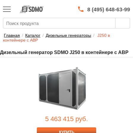
КАТАЛОГ
SDMO
8 (495) 648-63-99
О МАРКЕ
О КОМПАНИИ
Главная
/
Каталог
/
Дизельные генераторы
/
J250 в
контейнере с АВР
ГАРАНТИЯ И СЕРВИС
Дизельный генератор SDMO J250 в контейнере с АВР
СТАТЬ ДИЛЕРОМ
ПРАЙСЫ
КОНТАКТЫ
5 463 415
руб.
КУПИТЬ