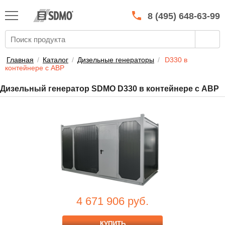
КАТАЛОГ
SDMO
8 (495) 648-63-99
О МАРКЕ
О КОМПАНИИ
Главная
/
Каталог
/
Дизельные генераторы
/
D330 в
контейнере с АВР
ГАРАНТИЯ И СЕРВИС
Дизельный генератор SDMO D330 в контейнере с АВР
СТАТЬ ДИЛЕРОМ
ПРАЙСЫ
КОНТАКТЫ
4 671 906
руб.
КУПИТЬ