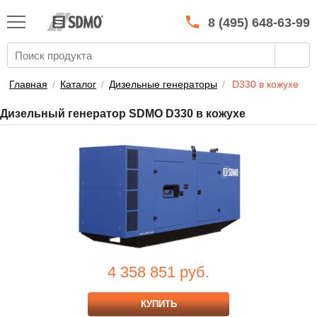
КАТАЛОГ
SDMO
8 (495) 648-63-99
О МАРКЕ
О КОМПАНИИ
Главная
/
Каталог
/
Дизельные генераторы
/
D330 в кожухе
ГАРАНТИЯ И СЕРВИС
Дизельный генератор SDMO D330 в кожухе
СТАТЬ ДИЛЕРОМ
ПРАЙСЫ
КОНТАКТЫ
4 358 851
руб.
КУПИТЬ