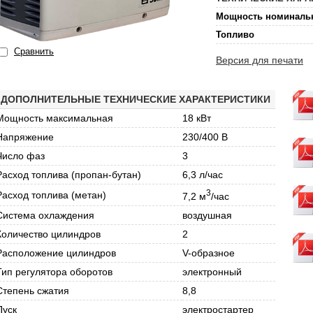
Мощность номиналь
Топливо
Сравнить
Версия для печати
ДОПОЛНИТЕЛЬНЫЕ ТЕХНИЧЕСКИЕ ХАРАКТЕРИСТИКИ
Мощность максимальная
18 кВт
Напряжение
230/400 В
Число фаз
3
Расход топлива (пропан-бутан)
6,3 л/час
3
Расход топлива (метан)
7,2 м
/час
Система охлаждения
воздушная
Количество цилиндров
2
Расположение цилиндров
V-образное
Тип регулятора оборотов
электронный
Степень сжатия
8,8
Пуск
электростартер