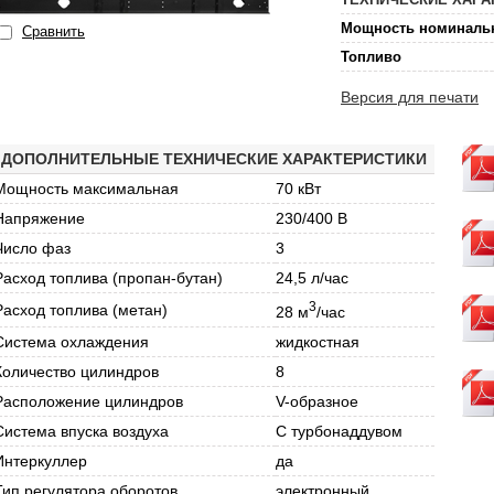
Мощность номиналь
Сравнить
Топливо
Версия для печати
ДОПОЛНИТЕЛЬНЫЕ ТЕХНИЧЕСКИЕ ХАРАКТЕРИСТИКИ
Мощность максимальная
70 кВт
Напряжение
230/400 В
Число фаз
3
Расход топлива (пропан-бутан)
24,5 л/час
3
Расход топлива (метан)
28 м
/час
Система охлаждения
жидкостная
Количество цилиндров
8
Расположение цилиндров
V-образное
Система впуска воздуха
С турбонаддувом
Интеркуллер
да
Тип регулятора оборотов
электронный