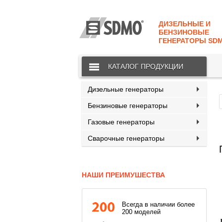
КАТАЛОГ
SDMO
ДИЗЕЛЬНЫЕ И
О МАРКЕ
БЕНЗИНОВЫЕ
ГЕНЕРАТОРЫ SD
О КОМПАНИИ
КАТАЛОГ ПРОДУКЦИИ
ГАРАНТИЯ И СЕРВИС
СТАТЬ ДИЛЕРОМ
Дизельные генераторы
Бензиновые генераторы
ПРАЙСЫ
Газовые генераторы
КОНТАКТЫ
Сварочные генераторы
НАШИ ПРЕИМУШЕСТВА
Всегда в наличии более
200 моделей