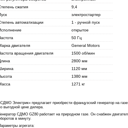
Степень сжатия
9,4
Пуск
электростартер
Степень автоматизации
1 - ручной пуск
Исполнение
открытое
Частота
50 Гц
Марка двигателя
General Motors
Частота вращения двигателя
1500 об/мин
Длина
2800 мм
Ширина
1120 мм
Высота
1380 мм
Масса
1271 кг
«СДМО Электрик» предлагает приобрести французский генератор на газ
по выгодной цене дилера.
Генератор СДМО GZ80 работает на природном газе. Он снабжен двигателе
оборотов в минуту.
Параметры агрегата: