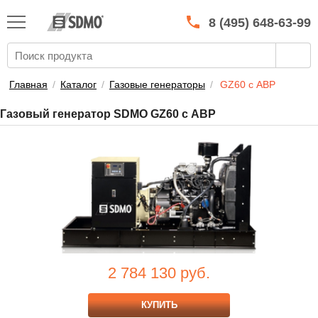
КАТАЛОГ
SDMO
8 (495) 648-63-99
О МАРКЕ
О КОМПАНИИ
Главная
/
Каталог
/
Газовые генераторы
/
GZ60 с АВР
ГАРАНТИЯ И СЕРВИС
Газовый генератор SDMO GZ60 с АВР
СТАТЬ ДИЛЕРОМ
ПРАЙСЫ
КОНТАКТЫ
2 784 130
руб.
КУПИТЬ