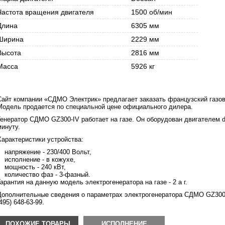
Частота вращения двигателя
1500 об/мин
Длина
6305 мм
Ширина
2229 мм
Высота
2816 мм
Масса
5926 кг
Сайт компании «СДМО Электрик» предлагает заказать французский газов
Модель продается по специальной цене официального дилера.
Генератор СДМО GZ300-IV работает на газе. Он оборудован двигателем d
минуту.
Характеристики устройства:
напряжение - 230/400 Вольт,
исполнение - в кожухе,
мощность - 240 кВт,
количество фаз - 3-фазный.
Гарантия на данную модель электрогенератора на газе - 2 а г.
Дополнительные сведения о параметрах электрогенератора СДМО GZ300-
495) 648-63-99.
ПОХОЖИЕ ТОВАРЫ
ИСПОЛНЕНИЕ