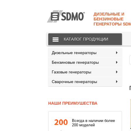
КАТАЛОГ
SDMO
ДИЗЕЛЬНЫЕ И
О МАРКЕ
БЕНЗИНОВЫЕ
ГЕНЕРАТОРЫ SD
О КОМПАНИИ
КАТАЛОГ ПРОДУКЦИИ
ГАРАНТИЯ И СЕРВИС
СТАТЬ ДИЛЕРОМ
Дизельные генераторы
Бензиновые генераторы
ПРАЙСЫ
Газовые генераторы
КОНТАКТЫ
Сварочные генераторы
НАШИ ПРЕИМУШЕСТВА
Всегда в наличии более
200 моделей