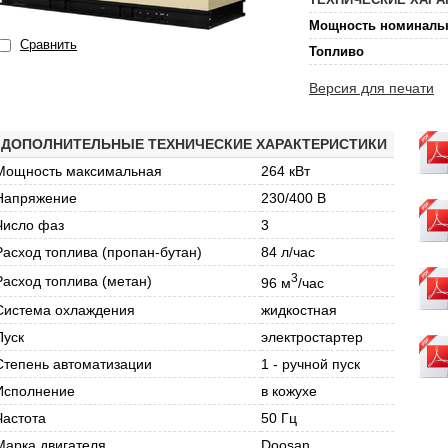
Мощность номиналь
Сравнить
Топливо
Версия для печати
ДОПОЛНИТЕЛЬНЫЕ ТЕХНИЧЕСКИЕ ХАРАКТЕРИСТИКИ
Мощность максимальная
264 кВт
Напряжение
230/400 В
Число фаз
3
Расход топлива (пропан-бутан)
84 л/час
3
Расход топлива (метан)
96 м
/час
Система охлаждения
жидкостная
Пуск
электростартер
Степень автоматизации
1 - ручной пуск
Исполнение
в кожухе
Частота
50 Гц
Марка двигателя
Doosan