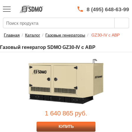
КАТАЛОГ
SDMO
8 (495) 648-63-99
О МАРКЕ
О КОМПАНИИ
Главная
/
Каталог
/
Газовые генераторы
/
GZ30-IV с АВР
ГАРАНТИЯ И СЕРВИС
Газовый генератор SDMO GZ30-IV с АВР
СТАТЬ ДИЛЕРОМ
ПРАЙСЫ
КОНТАКТЫ
1 640 865
руб.
КУПИТЬ