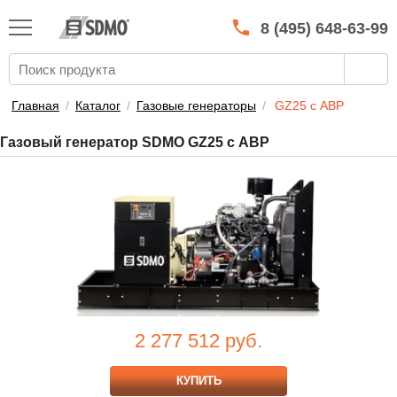
КАТАЛОГ
SDMO
8 (495) 648-63-99
О МАРКЕ
О КОМПАНИИ
Главная
/
Каталог
/
Газовые генераторы
/
GZ25 с АВР
ГАРАНТИЯ И СЕРВИС
Газовый генератор SDMO GZ25 с АВР
СТАТЬ ДИЛЕРОМ
ПРАЙСЫ
КОНТАКТЫ
2 277 512
руб.
КУПИТЬ