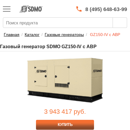
КАТАЛОГ
SDMO
8 (495) 648-63-99
О МАРКЕ
О КОМПАНИИ
Главная
/
Каталог
/
Газовые генераторы
/
GZ150-IV с АВР
ГАРАНТИЯ И СЕРВИС
Газовый генератор SDMO GZ150-IV с АВР
СТАТЬ ДИЛЕРОМ
ПРАЙСЫ
КОНТАКТЫ
3 943 417
руб.
КУПИТЬ