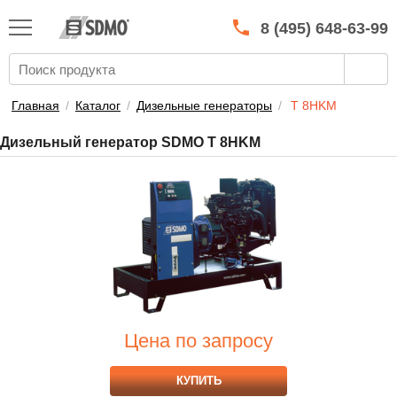
КАТАЛОГ
SDMO
8 (495) 648-63-99
О МАРКЕ
О КОМПАНИИ
Главная
/
Каталог
/
Дизельные генераторы
/
T 8HKM
ГАРАНТИЯ И СЕРВИС
Дизельный генератор SDMO T 8HKM
СТАТЬ ДИЛЕРОМ
ПРАЙСЫ
КОНТАКТЫ
Цена по запросу
КУПИТЬ