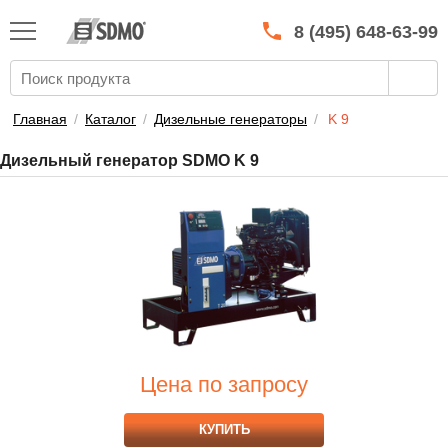
КАТАЛОГ
SDMO
8 (495) 648-63-99
О МАРКЕ
О КОМПАНИИ
Главная
/
Каталог
/
Дизельные генераторы
/
K 9
ГАРАНТИЯ И СЕРВИС
Дизельный генератор SDMO K 9
СТАТЬ ДИЛЕРОМ
ПРАЙСЫ
КОНТАКТЫ
Цена по запросу
КУПИТЬ