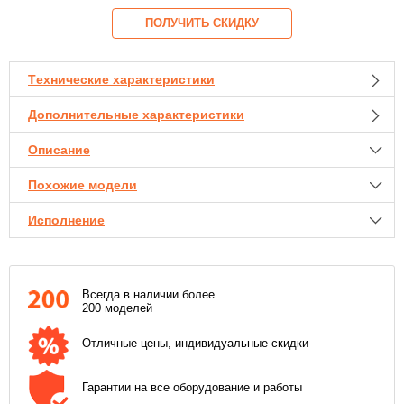
ПОЛУЧИТЬ СКИДКУ
Tехнические характеристики
Мощность номинальная
20.1 кВт
Дополнительные характеристики
Топливо
дизель
Мощность максимальная
22.4 кВт
Описание
Объем топливного бака
100 л
Напряжение
230/400 В
Похожие модели
Число фаз
3
Исполнение
Расход топлива при 75% нагрузке
5.54 л/ч
Система охлаждения
жидкостная
Количество цилиндров
3
Всегда в наличии более
Расположение цилиндров
L-образное
200 моделей
Система впуска воздуха
Атмосферная
Отличные цены, индивидуальные скидки
Дизельный генератор SDMO K 27
Интеркуллер
нет
по запросу
K 28H-IV в кожухе
Тип регулятора оборотов
механический
Гарантии на все оборудование и работы