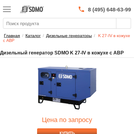
КАТАЛОГ
SDMO
8 (495) 648-63-99
О МАРКЕ
О КОМПАНИИ
Главная
/
Каталог
/
Дизельные генераторы
/
K 27-IV в кожухе
с АВР
ГАРАНТИЯ И СЕРВИС
Дизельный генератор SDMO K 27-IV в кожухе с АВР
СТАТЬ ДИЛЕРОМ
ПРАЙСЫ
КОНТАКТЫ
Цена по запросу
КУПИТЬ