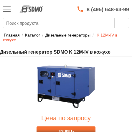
КАТАЛОГ
SDMO
8 (495) 648-63-99
О МАРКЕ
О КОМПАНИИ
Главная
/
Каталог
/
Дизельные генераторы
/
K 12M-IV в
кожухе
ГАРАНТИЯ И СЕРВИС
Дизельный генератор SDMO K 12M-IV в кожухе
СТАТЬ ДИЛЕРОМ
ПРАЙСЫ
КОНТАКТЫ
Цена по запросу
КУПИТЬ