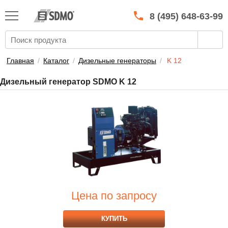
КАТАЛОГ
SDMO
8 (495) 648-63-99
О МАРКЕ
О КОМПАНИИ
Главная
/
Каталог
/
Дизельные генераторы
/
K 12
ГАРАНТИЯ И СЕРВИС
Дизельный генератор SDMO K 12
СТАТЬ ДИЛЕРОМ
ПРАЙСЫ
КОНТАКТЫ
Цена по запросу
КУПИТЬ