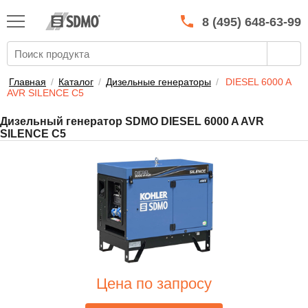
КАТАЛОГ
SDMO
8 (495) 648-63-99
О МАРКЕ
О КОМПАНИИ
Главная
/
Каталог
/
Дизельные генераторы
/
DIESEL 6000 A
AVR SILENCE C5
ГАРАНТИЯ И СЕРВИС
Дизельный генератор SDMO DIESEL 6000 A AVR
СТАТЬ ДИЛЕРОМ
SILENCE C5
ПРАЙСЫ
КОНТАКТЫ
Цена по запросу