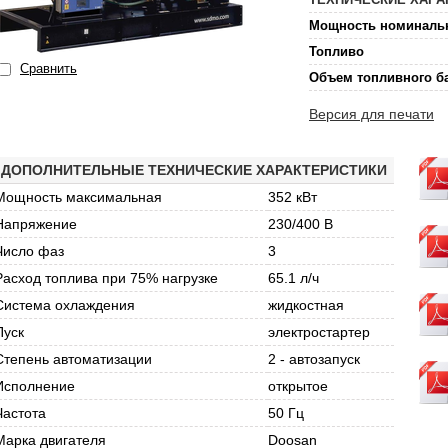
Мощность номиналь
Топливо
Сравнить
Объем топливного б
Версия для печати
ДОПОЛНИТЕЛЬНЫЕ ТЕХНИЧЕСКИЕ ХАРАКТЕРИСТИКИ
Мощность максимальная
352 кВт
Напряжение
230/400 В
Число фаз
3
Расход топлива при 75% нагрузке
65.1 л/ч
Система охлаждения
жидкостная
Пуск
электростартер
Степень автоматизации
2 - автозапуск
Исполнение
открытое
Частота
50 Гц
Марка двигателя
Doosan