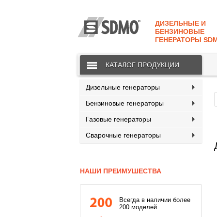
КАТАЛОГ
SDMO
ДИЗЕЛЬНЫЕ И
О МАРКЕ
БЕНЗИНОВЫЕ
ГЕНЕРАТОРЫ SD
О КОМПАНИИ
КАТАЛОГ ПРОДУКЦИИ
ГАРАНТИЯ И СЕРВИС
СТАТЬ ДИЛЕРОМ
Дизельные генераторы
Бензиновые генераторы
ПРАЙСЫ
Газовые генераторы
КОНТАКТЫ
Сварочные генераторы
НАШИ ПРЕИМУШЕСТВА
Всегда в наличии более
200 моделей