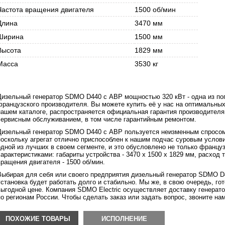
Частота вращения двигателя
1500 об/мин
Длина
3470 мм
Ширина
1500 мм
Высота
1829 мм
Масса
3530 кг
Дизельный генератор SDMO D440 с АВР мощностью 320 кВт - одна из по
французского производителя. Вы можете купить её у нас на оптимальных 
нашем каталоге, распространяется официальная гарантия производителя
сервисным обслуживанием, в том числе гарантийным ремонтом.
Дизельный генератор SDMO D440 с АВР пользуется неизменным спросом н
поскольку агрегат отлично приспособлен к нашим подчас суровым услов
одной из лучших в своем сегменте, и это обусловлено не только француз
характеристиками: габариты устройства - 3470 х 1500 х 1829 мм, расход т
вращения двигателя - 1500 об/мин.
Выбирая для себя или своего предприятия дизельный генератор SDMO D4
установка будет работать долго и стабильно. Мы же, в свою очередь, г
выгодной цене. Компания SDMO Electric осуществляет доставку генерато
по регионам России. Чтобы сделать заказ или задать вопрос, звоните нам
ПОХОЖИЕ ТОВАРЫ
ИСПОЛНЕНИЕ