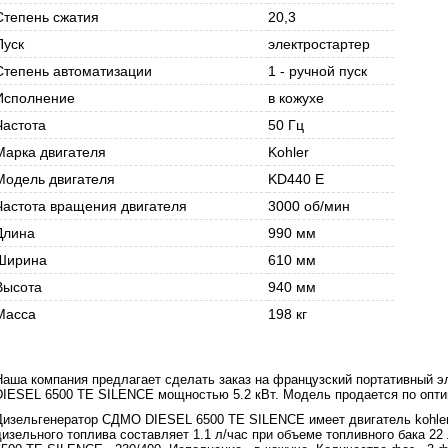
Степень сжатия
20,3
Пуск
электростартер
Степень автоматизации
1 - ручной пуск
Исполнение
в кожухе
Частота
50 Гц
Марка двигателя
Kohler
Модель двигателя
KD440 E
Частота вращения двигателя
3000 об/мин
Длина
990 мм
Ширина
610 мм
Высота
940 мм
Масса
198 кг
Наша компания предлагает сделать заказ на французский портативный 
DIESEL 6500 TE SILENCE мощностью 5.2 кВт. Модель продается по опти
Дизельгенератор СДМО DIESEL 6500 TE SILENCE имеет двигатель kohler
дизельного топлива составляет 1.1 л/час при объеме топливного бака 