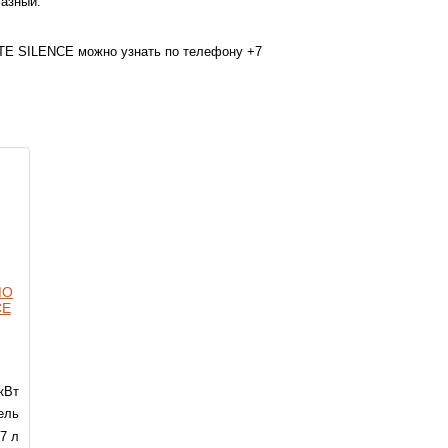
фазный.
TE SILENCE можно узнать по телефону +7
MO
CE
 кВт
ель
7 л