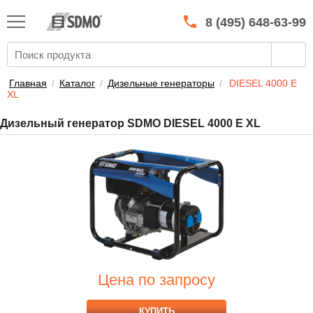
КАТАЛОГ
SDMO
8 (495) 648-63-99
О МАРКЕ
О КОМПАНИИ
Главная
/
Каталог
/
Дизельные генераторы
/
DIESEL 4000 E
XL
ГАРАНТИЯ И СЕРВИС
Дизельный генератор SDMO DIESEL 4000 E XL
СТАТЬ ДИЛЕРОМ
ПРАЙСЫ
КОНТАКТЫ
Цена по запросу
КУПИТЬ