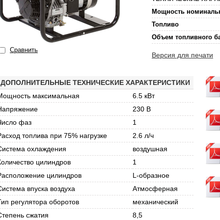
Мощность номиналь
Топливо
Объем топливного б
Сравнить
Версия для печати
ДОПОЛНИТЕЛЬНЫЕ ТЕХНИЧЕСКИЕ ХАРАКТЕРИСТИКИ
Мощность максимальная
6.5 кВт
Напряжение
230 В
Число фаз
1
Расход топлива при 75% нагрузке
2.6 л/ч
Система охлаждения
воздушная
Количество цилиндров
1
Расположение цилиндров
L-образное
Система впуска воздуха
Атмосферная
Тип регулятора оборотов
механический
Степень сжатия
8,5