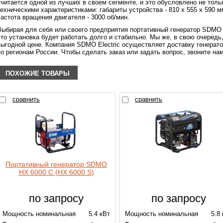
считается одной из лучших в своем сегменте, и это обусловлено не толь
техническими характеристиками: габариты устройства - 810 х 555 х 590 м
частота вращения двигателя - 3000 об/мин.
Выбирая для себя или своего предприятия портативный генератор SDM
что установка будет работать долго и стабильно. Мы же, в свою очередь
выгодной цене. Компания SDMO Electric осуществляет доставку генерато
по регионам России. Чтобы сделать заказ или задать вопрос, звоните нам
ПОХОЖИЕ ТОВАРЫ
сравнить
сравнить
Портативный генератор SDMO
HX 6000 C (HX 6000 S)
по запросу
по запросу
Мощность номинальная
5.4 кВт
Мощность номинальная
5.8