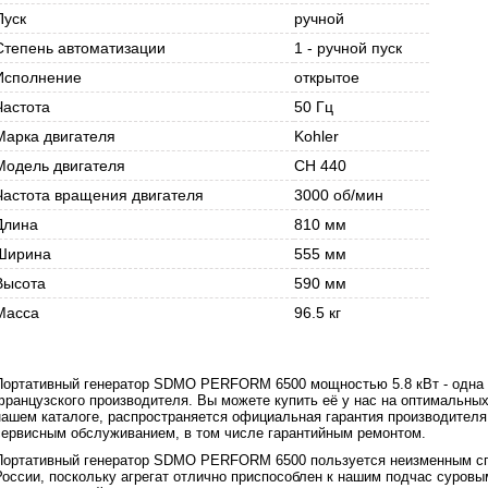
Пуск
ручной
Степень автоматизации
1 - ручной пуск
Исполнение
открытое
Частота
50 Гц
Марка двигателя
Kohler
Модель двигателя
CH 440
Частота вращения двигателя
3000 об/мин
Длина
810 мм
Ширина
555 мм
Высота
590 мм
Масса
96.5 кг
Портативный генератор SDMO PERFORM 6500 мощностью 5.8 кВт - одна и
французского производителя. Вы можете купить её у нас на оптимальных 
нашем каталоге, распространяется официальная гарантия производителя
сервисным обслуживанием, в том числе гарантийным ремонтом.
Портативный генератор SDMO PERFORM 6500 пользуется неизменным спро
России, поскольку агрегат отлично приспособлен к нашим подчас суров