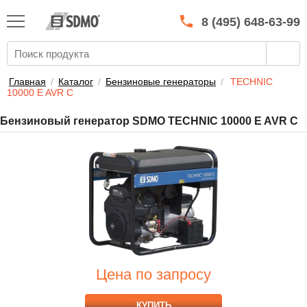
КАТАЛОГ
SDMO
8 (495) 648-63-99
О МАРКЕ
О КОМПАНИИ
Главная
/
Каталог
/
Бензиновые генераторы
/
TECHNIC
10000 E AVR C
ГАРАНТИЯ И СЕРВИС
Бензиновый генератор SDMO TECHNIC 10000 E AVR C
СТАТЬ ДИЛЕРОМ
ПРАЙСЫ
КОНТАКТЫ
Цена по запросу
КУПИТЬ